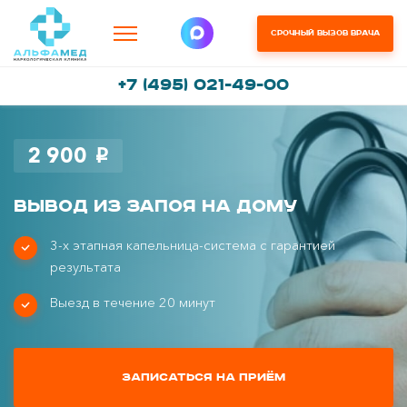
Срочный вызов врача
+7 (495) 021-49-00
2 900
i
Вывод из запоя на дому
3-х этапная капельница-система с гарантией
результата
Выезд в течение 20 минут
Записаться на приём